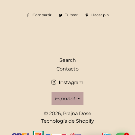
Compartir
Compartir
Tuitear
Tuitear
Hacer pin
Pinear
en
en
en
Facebook
Twitter
Pinterest
Search
Contacto
Instagram
Idioma
Español
© 2026,
Prajna Dose
Tecnología de Shopify